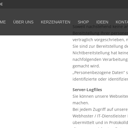
DE
ME
ÜBER UNS
KERZENARTEN
SHOP
IDEEN
KONT
Soweit nachstehend keine a
Bereitstellung Ihrer person
vertraglich vorgeschrieben, 
Sie sind zur Bereitstellung d
Nichtbereitstellung hat keine
nachfolgenden Verarbeitung
gemacht wird.
„Personenbezogene Daten“ sin
identifizierte oder identifiz
Server-Logfiles
Sie können unsere Webseite
machen.
Bei jedem Zugriff auf unser
Webhoster / IT-Dienstleiste
übermittelt und in Protokolld