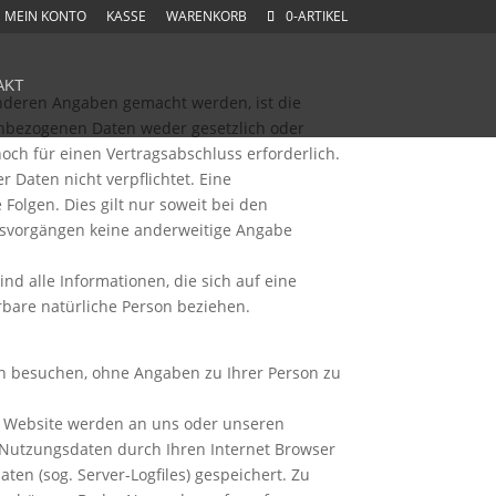
MEIN KONTO
KASSE
WARENKORB
0-ARTIKEL
AKT
nderen Angaben gemacht werden, ist die
enbezogenen Daten weder gesetzlich oder
noch für einen Vertragsabschluss erforderlich.
er Daten nicht verpflichtet. Eine
 Folgen. Dies gilt nur soweit bei den
svorgängen keine anderweitige Angabe
d alle Informationen, die sich auf eine
ierbare natürliche Person beziehen.
n besuchen, ohne Angaben zu Ihrer Person zu
e Website werden an uns oder unseren
r Nutzungsdaten durch Ihren Internet Browser
aten (sog. Server-Logfiles) gespeichert. Zu